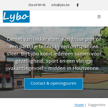
016 69 89 45
info@lybo.be
Geniet van lekker eten, een frisse pint of
een partijtje tennis in een ontspannen
sfeer. Bij Lybo komt iedereen samen voor
gezelligheid, sport en een vleugje
vakantiegevoel – midden in Houtvenne.
Contact & openingsuren
Home
Suggesties